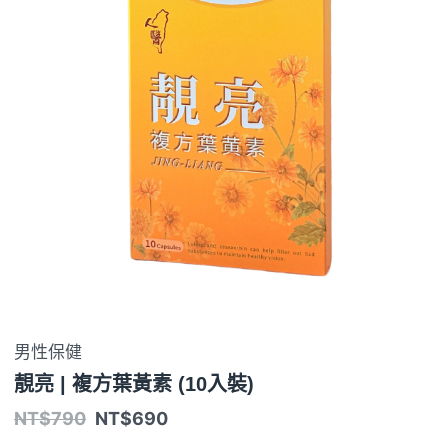
男性保健
靚亮 | 複方葉黃素 (10入裝)
NT$
790
NT$
690