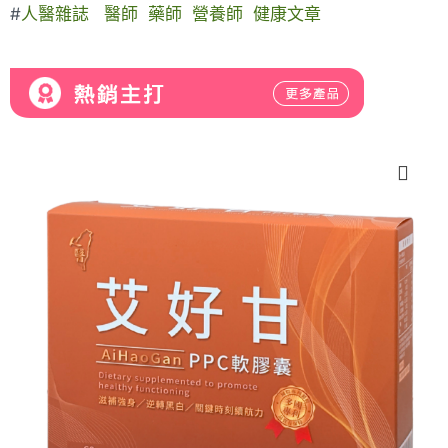
#
人醫雜誌
醫師
藥師
營養師
健康文章
原
原
原
目
目
目
始
始
始
前
前
前
價
價
價
價
價
價
格：
格：
格：
格：
格：
格：
NT$4,700。
NT$4,500。
NT$4,500。
NT$4,200。
NT$3,980。
NT$3,980。