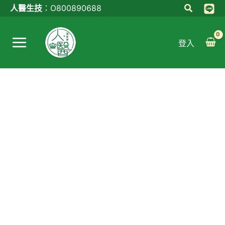
跳
人醫生技
：
O800890688
至
Main
主
登入
Menu
要
內
容