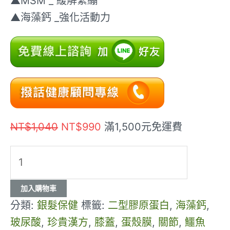
▲MSM _ 緩解緊繃
▲海藻鈣 _強化活動力
NT$
1,040
NT$
990
滿1,500元免運費
加入購物車
分類:
銀髮保健
標籤:
二型膠原蛋白
,
海藻鈣
,
玻尿酸
,
珍貴漢方
,
膝蓋
,
蛋殼膜
,
關節
,
鱷魚