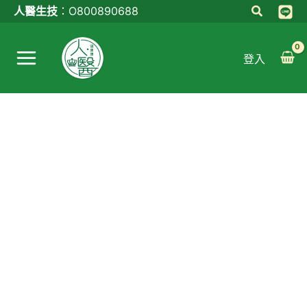
跳
倍
原
目
人醫生技
：
O800890688
至
關
始
前
Main
主
鍵
價
價
登入
Menu
要
(10
格：
格：
內
入
NT$1,040。
NT$990。
容
裝)
數
量