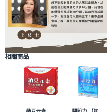
相關商品
原
目
原
目
始
前
始
前
價
價
價
價
格：
格：
格：
格：
NT$3,980。
NT$3,680。
NT$1,080。
NT$990
納豆元素
關股力 【加