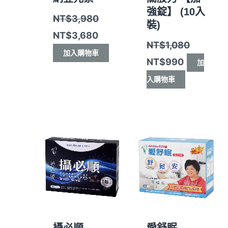
強錠】 (10入
NT$
3,980
裝)
NT$
3,680
NT$
1,080
加入購物車
NT$
990
加
入購物車
原
目
原
目
始
前
始
前
價
價
價
價
格：
格：
格：
格：
NT$4,700。
NT$4,200。
NT$4,500。
NT$3,