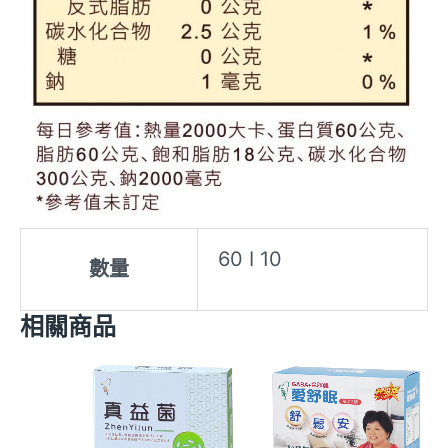
60 I 10
數量
相關商品
原
目
原
目
始
前
始
前
價
價
價
價
格：
格：
格：
格：
NT$3,000。
NT$2,890。
NT$4,500。
NT$3,