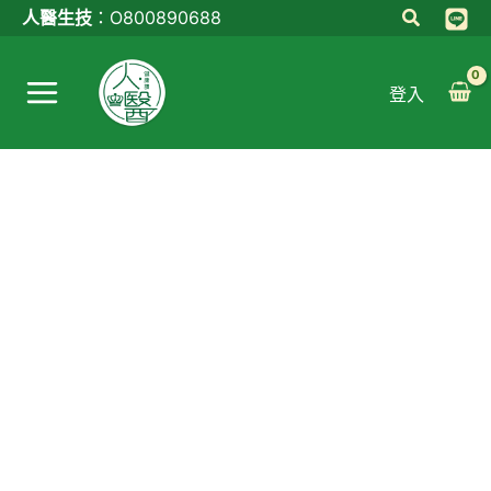
跳
納
原
目
人醫生技
：
O800890688
至
豆
始
前
Main
主
元
價
價
登入
Menu
要
素
格：
格：
內
數
NT$3,980。
NT$3,680。
容
量