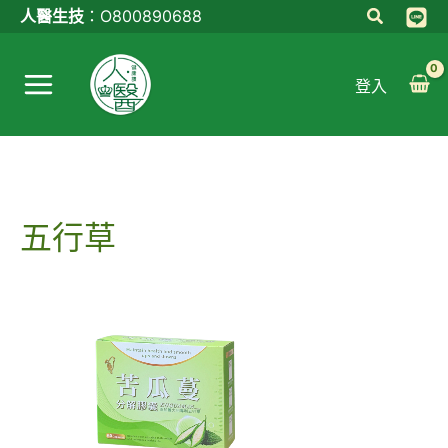
跳
人醫生技
：
O800890688
至
Main
主
登入
Menu
要
內
容
五行草
原
目
始
前
價
價
格：
格：
NT$3,980。
NT$3,680。