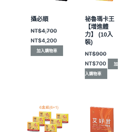
攝必順
祕魯瑪卡王
【增進體
NT$
4,700
力】 (10入
NT$
4,200
裝)
加入購物車
NT$
900
NT$
700
加
入購物車
原
目
原
目
始
前
始
前
價
價
價
價
格：
格：
格：
格：
NT$27,000。
NT$23,880。
NT$990。
NT$880