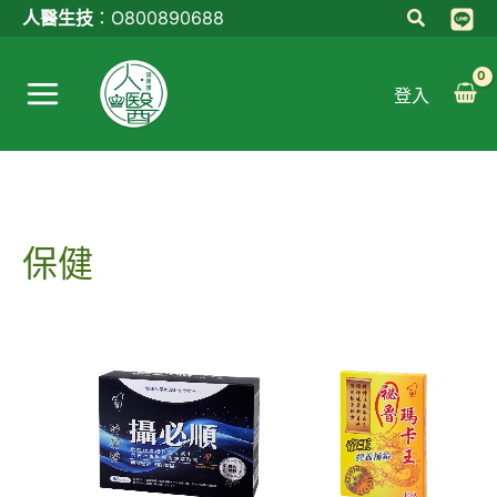
跳
人醫生技
：
O800890688
至
Main
主
登入
Menu
要
內
容
保健
原
目
原
目
始
前
始
前
價
價
價
價
格：
格：
格：
格：
NT$4,700。
NT$4,200。
NT$900。
NT$700