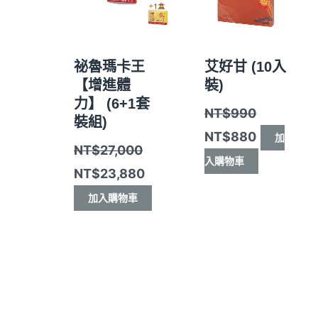
祕魯瑪卡王
艾好甘 (10入
【增進體
裝)
力】 (6+1套
NT$
990
裝組)
NT$
880
加
NT$
27,000
入購物車
NT$
23,880
加入購物車