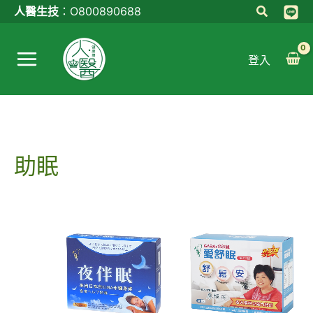
跳
人醫生技
：
O800890688
至
Main
主
登入
Menu
要
內
容
助眠
原
目
原
目
始
前
始
前
價
價
價
價
格：
格：
格：
格：
NT$4,700。
NT$3,680。
NT$4,500。
NT$3,