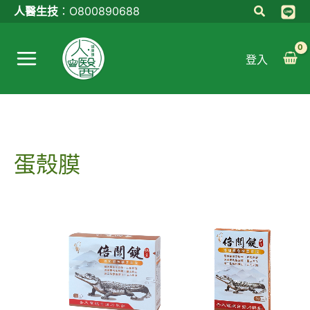
跳
人醫生技
：
O800890688
至
Main
主
登入
Menu
要
內
容
蛋殼膜
原
目
原
目
始
前
始
前
價
價
價
價
格：
格：
格：
格：
NT$4,700。
NT$4,200。
NT$1,040。
NT$990