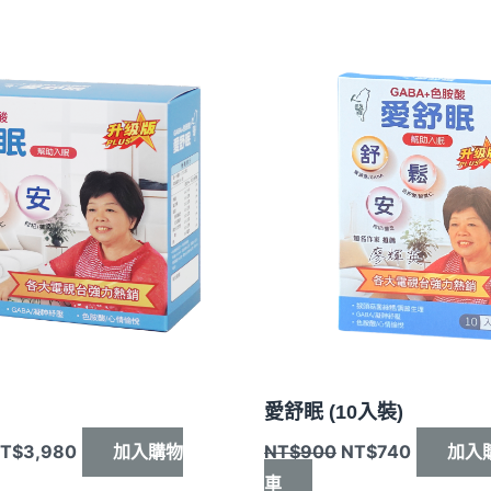
原
目
原
目
始
前
始
前
價
價
價
價
格：
格：
格：
格：
T$4,500。
NT$3,980。
NT$900。
NT$740
愛舒眠 (10入裝)
T$
3,980
NT$
900
NT$
740
加入購物
加入
車