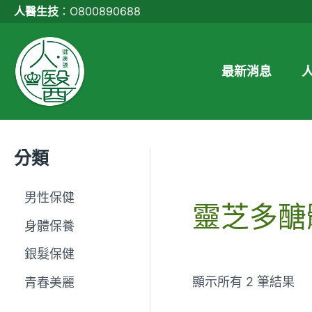
跳
人醫生技
：
O800890688
至
主
要
最新消息
內
容
分類
男性保健
靈芝多醣
身體保養
銀髮保健
顯示所有 2 筆結果
青春美麗