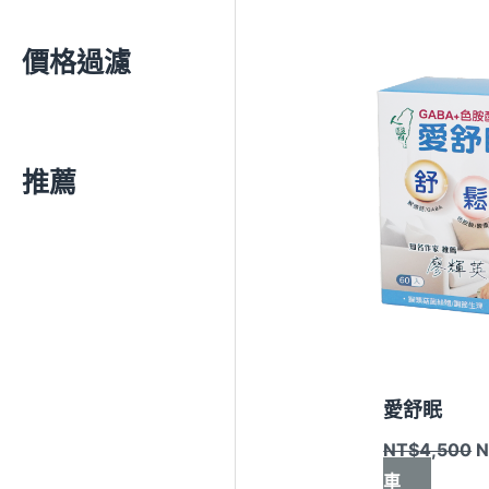
價格過濾
N
推薦
愛舒眠
NT$
4,500
N
車